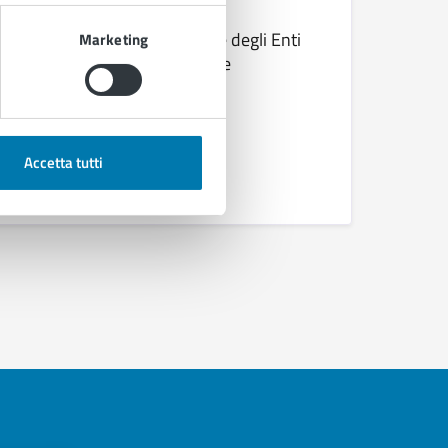
Rete nazionale delle Regioni e degli Enti
Marketing
Locali per prevenire e superare
l’omolesbobitransfobia
Accetta tutti