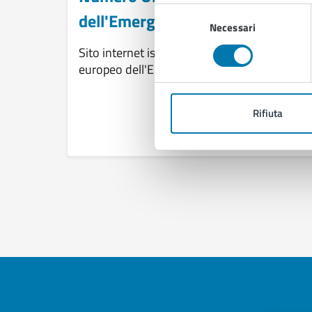
Selezione
dell'Emergenza - 112
Necessari
del
consenso
Sito internet istituzionale del Numero Unico
europeo dell'Emergenza -112
Rifiuta