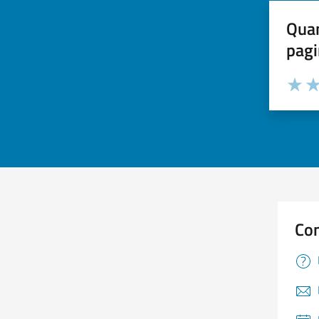
Quan
pagi
Valuta 
Val
Con