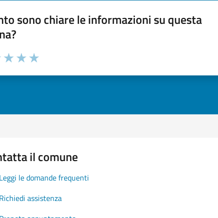
to sono chiare le informazioni su questa
na?
1 stelle su 5
uta 2 stelle su 5
Valuta 3 stelle su 5
Valuta 4 stelle su 5
Valuta 5 stelle su 5
tatta il comune
Leggi le domande frequenti
Richiedi assistenza