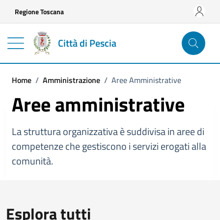
Vai ai contenuti
Vai al footer
Regione Toscana
Città di Pescia
Home
/
Amministrazione
/
Aree Amministrative
Aree amministrative
La struttura organizzativa è suddivisa in aree di
competenze che gestiscono i servizi erogati alla
comunità.
Esplora tutti