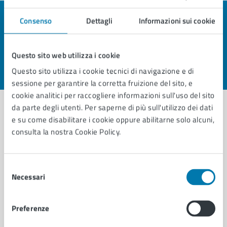
Consenso
Dettagli
Informazioni sui cookie
Quanto sono chiare le informazioni su questa
pagina?
Questo sito web utilizza i cookie
Questo sito utilizza i cookie tecnici di navigazione e di
Valuta 1 stelle su 5
Valuta 2 stelle su 5
Valuta 3 stelle su 5
Valuta 4 stelle su 5
Valuta 5 stelle su 5
sessione per garantire la corretta fruizione del sito, e
cookie analitici per raccogliere informazioni sull'uso del sito
da parte degli utenti. Per saperne di più sull'utilizzo dei dati
e su come disabilitare i cookie oppure abilitarne solo alcuni,
Contatta il comune
consulta la nostra Cookie Policy.
Leggi le domande frequenti
Selezione
Richiedi assistenza
Necessari
del
consenso
Prenota appuntamento
Preferenze
Problemi in città