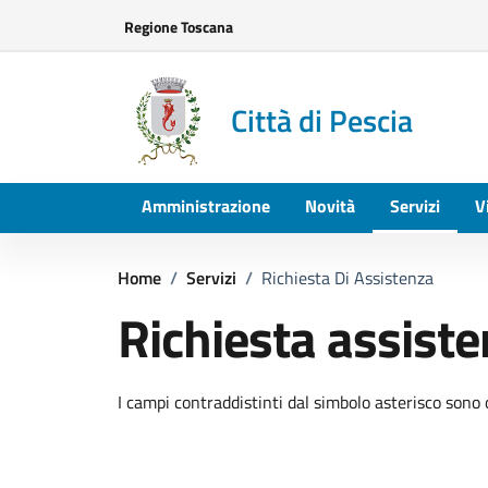
Vai ai contenuti
Vai al footer
Regione Toscana
Città di Pescia
Amministrazione
Novità
Servizi
V
Home
/
Servizi
/
Richiesta Di Assistenza
Richiesta assist
I campi contraddistinti dal simbolo asterisco sono 