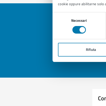
cookie oppure abilitarne solo a
Selezione
Necessari
del
consenso
Quan
pagi
Rifiuta
Valuta 
Val
Con