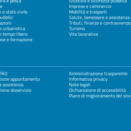
ura e pesca
Giustizia e sicurezza pubblica
e
Imprese e commercio
 e stato civile
Mobilità e trasporti
pubblici
Salute, benessere e assistenza
azioni
Tributi, finanze e contravvenzi
e urbanistica
Turismo
e tempo libero
Vita lavorativa
one e formazione
 FAQ
Amministrazione trasparente
zione appuntamento
Informativa privacy
a assistenza
Note legali
ione disservizio
Dichiarazione di accessibilità
Piano di miglioramento del sito