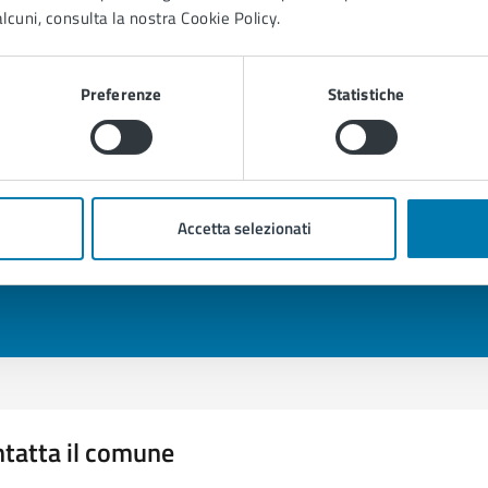
lcuni, consulta la nostra Cookie Policy.
Preferenze
Statistiche
to sono chiare le informazioni su questa
na?
Accetta selezionati
1 stelle su 5
uta 2 stelle su 5
Valuta 3 stelle su 5
Valuta 4 stelle su 5
Valuta 5 stelle su 5
tatta il comune