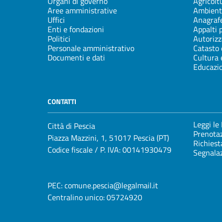
Organi di governo
Agricolt
Aree amministrative
Ambient
Uffici
Anagrafe
Enti e fondazioni
Appalti 
Politici
Autorizz
Personale amministrativo
Catasto 
Documenti e dati
Cultura 
Educazi
CONTATTI
Leggi le
Città di Pescia
Prenota
Piazza Mazzini, 1, 51017 Pescia (PT)
Richiest
Codice fiscale / P. IVA: 00141930479
Segnalaz
PEC:
comune.pescia@legalmail.it
Centralino unico:
05724920