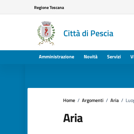
Vai ai contenuti
Vai al footer
Regione Toscana
Città di Pescia
Amministrazione
Novità
Servizi
V
Home
/
Argomenti
/
Aria
/
Luo
Aria