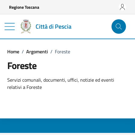
Vai ai contenuti
Vai al footer
Regione Toscana
Città di Pescia
Home
/
Argomenti
/
Foreste
Foreste
Dettagli dell'argomento
Servizi comunali, documenti, uffici, notizie ed eventi
relativi a Foreste