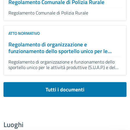
Regolamento Comunale di Polizia Rurale
Regolamento Comunale di Polizia Rurale
ATTO NORMATIVO
Regolamento di organizzazione e
funzionamento dello sportello unico per le
attività produttive (S.U.A.P.) e del relativo
Regolamento di organizzazione e funzionamento dello
tariffario
sportello unico per le attività produttive (S.U.A.P.) e del
relativo tariffario
Tutti i documenti
Luoghi