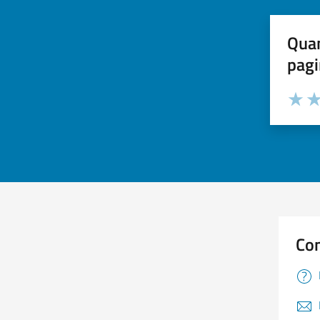
Quan
pagi
Valuta 
Val
Con