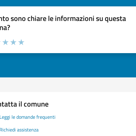
to sono chiare le informazioni su questa
na?
1 stelle su 5
uta 2 stelle su 5
Valuta 3 stelle su 5
Valuta 4 stelle su 5
Valuta 5 stelle su 5
tatta il comune
Leggi le domande frequenti
Richiedi assistenza