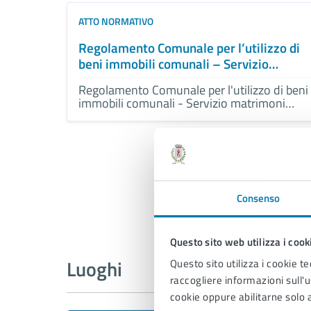
ATTO NORMATIVO
Regolamento Comunale per l’utilizzo di
beni immobili comunali – Servizio
matrimoni civili e unioni civili – Criteri
Regolamento Comunale per l'utilizzo di beni
generali per la determinazione delle
immobili comunali - Servizio matrimoni
tariffe
civili e unioni civili - Criteri generali per la
determinazione delle tariffe
Consenso
Questo sito web utilizza i cook
Luoghi
Questo sito utilizza i cookie te
raccogliere informazioni sull'us
cookie oppure abilitarne solo a