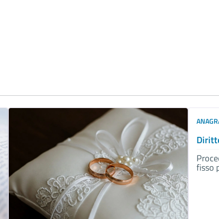
ANAGRA
Dirit
Proced
fisso 
Divor