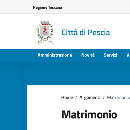
Vai ai contenuti
Vai al footer
Regione Toscana
Città di Pescia
Amministrazione
Novità
Servizi
V
Home
/
Argomenti
/
Matrimonio
Matrimonio