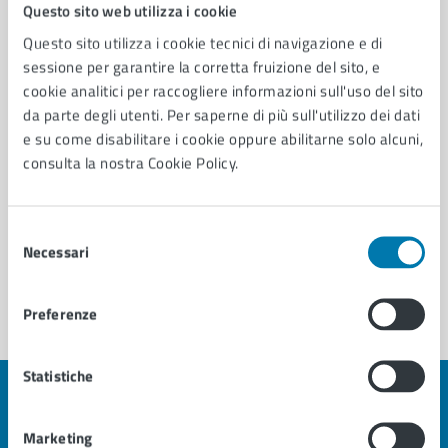
Questo sito web utilizza i cookie
Questo sito utilizza i cookie tecnici di navigazione e di
Contatta il comune
sessione per garantire la corretta fruizione del sito, e
cookie analitici per raccogliere informazioni sull'uso del sito
Leggi le domande frequenti
da parte degli utenti. Per saperne di più sull'utilizzo dei dati
e su come disabilitare i cookie oppure abilitarne solo alcuni,
Richiedi assistenza
consulta la nostra Cookie Policy.
Prenota appuntamento
Selezione
Problemi in città
Necessari
del
Segnala disservizio
consenso
Preferenze
Statistiche
Marketing