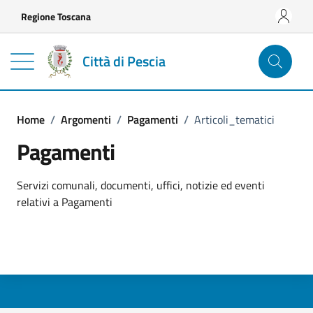
Vai ai contenuti
Vai al footer
Regione Toscana
Città di Pescia
Home
/
Argomenti
/
Pagamenti
/
Articoli_tematici
Pagamenti
Dettagli dell'argomento
Servizi comunali, documenti, uffici, notizie ed eventi
relativi a Pagamenti