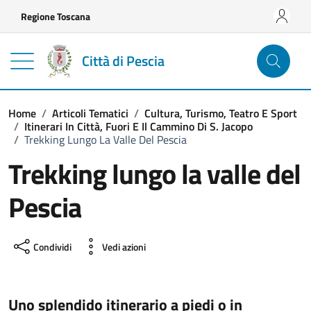
Vai ai contenuti
Vai al footer
Regione Toscana
Città di Pescia
Home
/
Articoli Tematici
/
Cultura, Turismo, Teatro E Sport
/
Itinerari In Città, Fuori E Il Cammino Di S. Jacopo
/
Trekking Lungo La Valle Del Pescia
Trekking lungo la valle del
Pescia
Condividi
Vedi azioni
Uno splendido itinerario a piedi o in