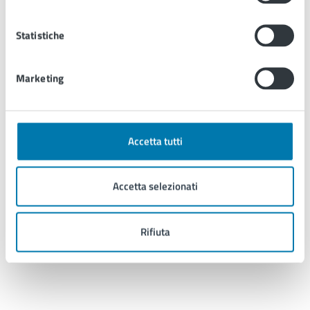
Statistiche
Marketing
Impossibile raccontare l’atmosfera magica che attende il
visitatore nella parte finale del percorso, quando si entra nel
padule di Fucecchio e, lasciando l’argine del Pescia, si gira
Accetta tutti
verso la riserva naturale della Monaca, che in certe stagioni
dell’anno, è un vero e proprio trionfo di uccelli, anche rari, che
si fermano nell’area umida percorrendo le loro rotte
Accetta selezionati
migratorie.
Rifiuta