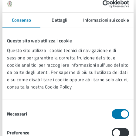
Consenso
Dettagli
Informazioni sui cookie
Un susseguirsi continuo di panorami ampi e suggestivi,
distratti a momenti, dal volo degli aironi che risalgono il fiume
o dal frusciare delle nutrie che nuotano allegramente lungo la
Questo sito web utilizza i cookie
corrente. E’ un itinerario interessante anche per le realtà
Questo sito utilizza i cookie tecnici di navigazione e di
storiche e culturali che attraversa, partendo dalla millenaria
sessione per garantire la corretta fruizione del sito, e
Pescia, ricca di chiese, musei e conventi, passando da Chiesina
cookie analitici per raccogliere informazioni sull'uso del sito
Uzzanese, sorta nel 1200 sull’incrocio tra la strada etrusca e
da parte degli utenti. Per saperne di più sull'utilizzo dei dati
quella romana, e poi da Ponte Buggianese, dove è d’obbligo
e su come disabilitare i cookie oppure abilitarne solo alcuni,
una sosta al Santuario della Madonna del Buon Consiglio, di
consulta la nostra Cookie Policy.
cui si hanno testimonianze fin dal 1562, oggi di notevole
interesse artistico per il ciclo di affreschi dipinti, a partire dal
1967, da Pietro Annigoni e dai suoi allievi.
Selezione
Necessari
del
consenso
Preferenze