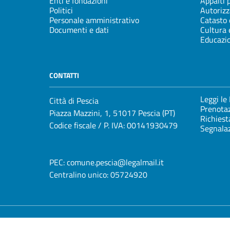
Enti e fondazioni
Appalti 
Politici
Autorizz
Personale amministrativo
Catasto 
Documenti e dati
Cultura 
Educazi
CONTATTI
Leggi le
Città di Pescia
Prenota
Piazza Mazzini, 1, 51017 Pescia (PT)
Richiest
Codice fiscale / P. IVA: 00141930479
Segnalaz
PEC:
comune.pescia@legalmail.it
Centralino unico:
05724920
Cookie Policy
Media Policy
Mappa del sito