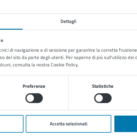
to sono chiare le informazioni su questa
Dettagli
na?
ie
cnici di navigazione e di sessione per garantire la corretta fruizione 
1 stelle su 5
uta 2 stelle su 5
Valuta 3 stelle su 5
Valuta 4 stelle su 5
Valuta 5 stelle su 5
o del sito da parte degli utenti. Per saperne di più sull'utilizzo dei 
lcuni, consulta la nostra Cookie Policy.
Preferenze
Statistiche
tatta il comune
Leggi le domande frequenti
Accetta selezionati
Richiedi assistenza