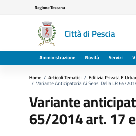
Vai ai contenuti
Vai al footer
Regione Toscana
Città di Pescia
Amministrazione
Novità
Servizi
V
Home
/
Articoli Tematici
/
Edilizia Privata E Urba
/
Variante Anticipatoria Ai Sensi Della LR 65/2014 
Variante anticipat
65/2014 art. 17 e d