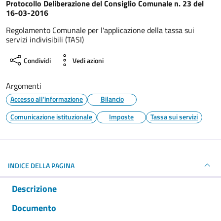
Dettagli del documento
Protocollo Deliberazione del Consiglio Comunale n. 23 del
16-03-2016
Regolamento Comunale per l'applicazione della tassa sui
servizi indivisibili (TASI)
Condividi
Vedi azioni
Argomenti
Accesso all'informazione
Bilancio
Comunicazione istituzionale
Imposte
Tassa sui servizi
INDICE DELLA PAGINA
Descrizione
Documento