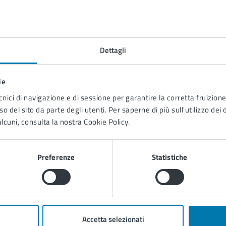
Dettagli
to sono chiare le informazioni su questa
na?
ie
cnici di navigazione e di sessione per garantire la corretta fruizione 
o del sito da parte degli utenti. Per saperne di più sull'utilizzo dei 
1 stelle su 5
uta 2 stelle su 5
Valuta 3 stelle su 5
Valuta 4 stelle su 5
Valuta 5 stelle su 5
lcuni, consulta la nostra Cookie Policy.
Preferenze
Statistiche
tatta il comune
Accetta selezionati