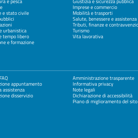
ura e pesca
Giustizia e sicurezza pubblica
e
Imprese e commercio
 e stato civile
Mobilità e trasporti
pubblici
Salute, benessere e assistenza
azioni
Tributi, finanze e contravvenzi
e urbanistica
Turismo
e tempo libero
Vita lavorativa
one e formazione
 FAQ
Amministrazione trasparente
zione appuntamento
Informativa privacy
a assistenza
Note legali
ione disservizio
Dichiarazione di accessibilità
Piano di miglioramento del sito