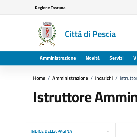
Vai ai contenuti
Vai al footer
Regione Toscana
Città di Pescia
Amministrazione
Novità
Servizi
V
Home
/
Amministrazione
/
Incarichi
/
Istrutt
Istruttore Ammin
INDICE DELLA PAGINA