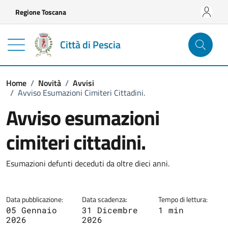
Vai ai contenuti
Vai al footer
Regione Toscana
Città di Pescia
Home
/
Novità
/
Avvisi
/
Avviso Esumazioni Cimiteri Cittadini.
Avviso esumazioni
cimiteri cittadini.
Dettagli della notizia
Esumazioni defunti deceduti da oltre dieci anni.
Data pubblicazione:
Data scadenza:
Tempo di lettura:
05 Gennaio
31 Dicembre
1 min
2026
2026