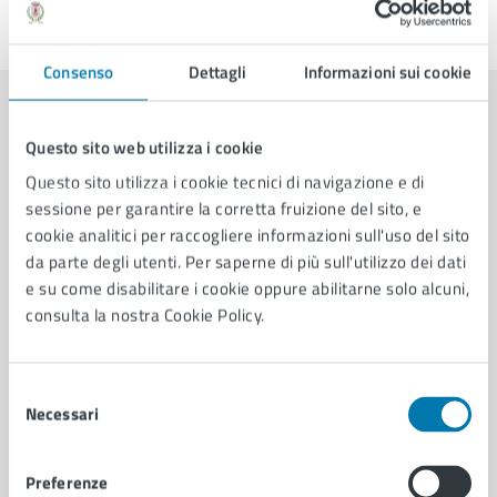
Ultimo aggiornamento:
20/03/2026, 08:56
Consenso
Dettagli
Informazioni sui cookie
Contenuti correlati
Questo sito web utilizza i cookie
Questo sito utilizza i cookie tecnici di navigazione e di
sessione per garantire la corretta fruizione del sito, e
Amministrazione
cookie analitici per raccogliere informazioni sull'uso del sito
da parte degli utenti. Per saperne di più sull'utilizzo dei dati
U.O. Servizi Demografici
e su come disabilitare i cookie oppure abilitarne solo alcuni,
consulta la nostra Cookie Policy.
Selezione
Necessari
del
consenso
Preferenze