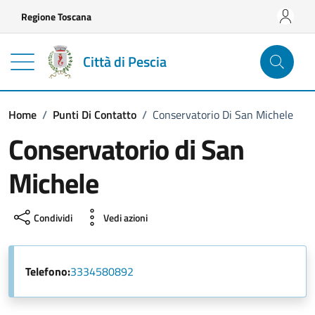
Vai ai contenuti
Vai al footer
Regione Toscana
Città di Pescia
Home
/
Punti Di Contatto
/
Conservatorio Di San Michele
Conservatorio di San
Michele
Condividi
Vedi azioni
Telefono:
3334580892