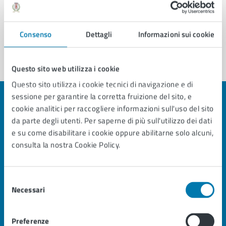
Problemi in città
Consenso
Dettagli
Informazioni sui cookie
Segnala disservizio
Questo sito web utilizza i cookie
Questo sito utilizza i cookie tecnici di navigazione e di
sessione per garantire la corretta fruizione del sito, e
cookie analitici per raccogliere informazioni sull'uso del sito
da parte degli utenti. Per saperne di più sull'utilizzo dei dati
e su come disabilitare i cookie oppure abilitarne solo alcuni,
Città di Pescia
consulta la nostra Cookie Policy.
AMMINISTRAZIONE
Selezione
Organi di governo
Necessari
del
Aree amministrative
Uffici
consenso
Enti e fondazioni
Politici
Preferenze