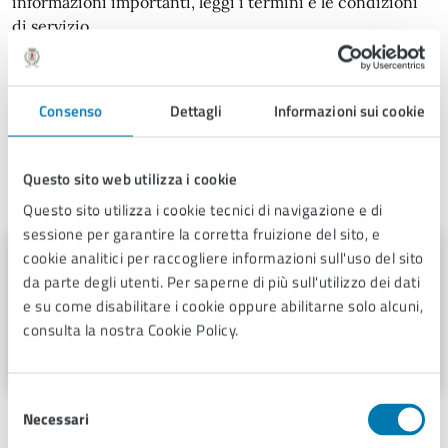
informazioni importanti, leggi i termini e le condizioni
di servizio.
Termini e condizioni di servizio (PDF 88.97
kB)
Consenso
Dettagli
Informazioni sui cookie
Contatti
Questo sito web utilizza i cookie
Questo sito utilizza i cookie tecnici di navigazione e di
sessione per garantire la corretta fruizione del sito, e
cookie analitici per raccogliere informazioni sull'uso del sito
Ufficio Cultura, Sport e Promozione
da parte degli utenti. Per saperne di più sull'utilizzo dei dati
Telefono:
0572492257
e su come disabilitare i cookie oppure abilitarne solo alcuni,
E-mail:
cultura@comune.pescia.pt.it
consulta la nostra Cookie Policy.
Indirizzo:
Piazza Mazzini 23
Selezione
Necessari
del
Unità organizzativa responsabile
consenso