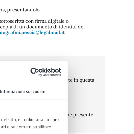
na, presentandolo:
ottoscritta con firma digitale o,
 copia di un documento di identità del
ografici.pescia@legalmail.it
a tramite la modulistica presente in questa
Informazioni sui cookie
unitari seguire la documentazione presente
del sito, e cookie analitici per
dati e su come disabilitare i