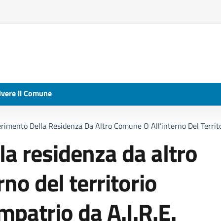
ivere il Comune
erimento Della Residenza Da Altro Comune O All’interno Del Territ
la residenza da altro
no del territorio
mpatrio da A.I.R.E.