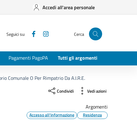
Accedi all'area personale
Facebook
Instagram
Seguici su:
Cerca
Pagamenti PagoPA
Tutti gli argomenti
orio Comunale O Per Rimpatrio Da A.I.R.E.
Condividi
Vedi azioni
Argomenti
Accesso all'informazione
Residenza