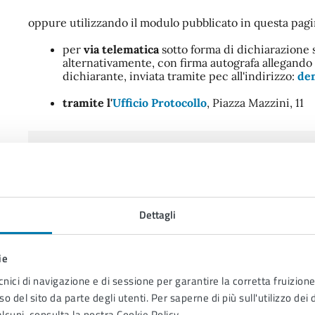
oppure utilizzando il modulo pubblicato in questa pagi
per
via telematica
sotto forma di dichiarazione s
alternativamente, con firma autografa allegando
dichiarante, inviata tramite pec all'indirizzo:
dem
tramite l'
Ufficio Protocollo
, Piazza Mazzini, 11
Cosa serve
In caso di presentazione della variazione di residenz
pagina nella sezione Allegati:
Dettagli
Modulistica debitamente compilata;
ie
Per i cittadini italiani, comunitari, extracom
cnici di navigazione e di sessione per garantire la corretta fruizione 
nella sezione Allegati di questa pagina.
o del sito da parte degli utenti. Per saperne di più sull'utilizzo dei 
lcuni, consulta la nostra Cookie Policy.