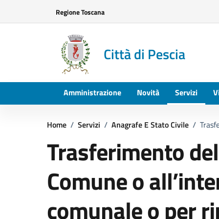
Vai ai contenuti
Vai al footer
Regione Toscana
Città di Pescia
Amministrazione
Novità
Servizi
V
Home
/
Servizi
/
Anagrafe E Stato Civile
/
Trasf
Trasferimento del
Comune o all’inter
comunale o per ri