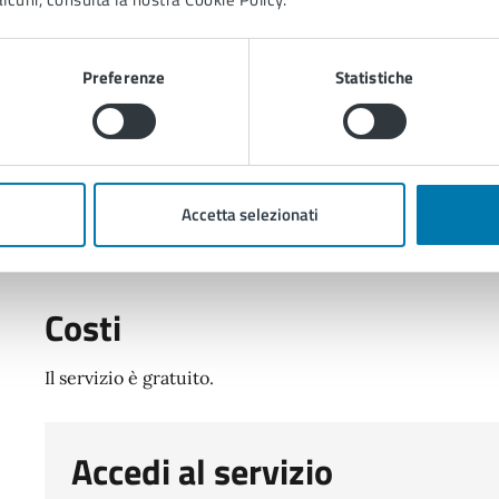
Cosa si ottiene
Preferenze
Statistiche
L’iscrizione anagrafica presso l’indirizzo dichiarato.
Tempi e scadenze
Accetta selezionati
L'iscrizione anagrafica è effettiva entro 2 giorni lavorativ
entro i successivi 45 giorni
Costi
Il servizio è gratuito.
Accedi al servizio