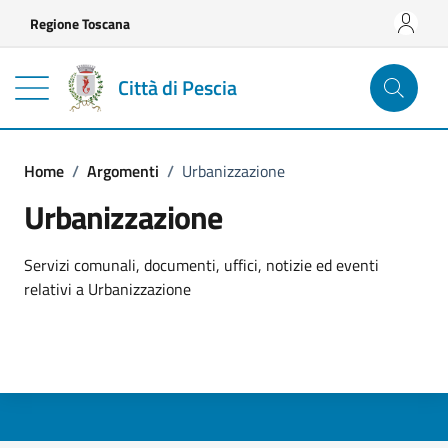
Vai ai contenuti
Vai al footer
Regione Toscana
Città di Pescia
Home
/
Argomenti
/
Urbanizzazione
Urbanizzazione
Dettagli dell'argomento
Servizi comunali, documenti, uffici, notizie ed eventi
relativi a Urbanizzazione