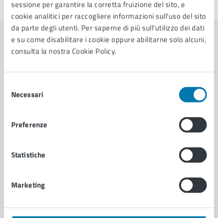
sessione per garantire la corretta fruizione del sito, e
Ultimo aggiornamento:
26/06/2026, 11:50
cookie analitici per raccogliere informazioni sull'uso del sito
da parte degli utenti. Per saperne di più sull'utilizzo dei dati
e su come disabilitare i cookie oppure abilitarne solo alcuni,
Contenuti correlati
consulta la nostra Cookie Policy.
Servizi
Selezione
Necessari
del
consenso
Canone Unico Patrimoniale
Preferenze
Richiesta trasformazione del diritto di superficie
per alloggi edilizia convenzionata
Richiesta Modifica Classe di Valore degli Edifici
Statistiche
Richiesta Rimborso Oneri Concessori
Marketing
Vedi altri 6