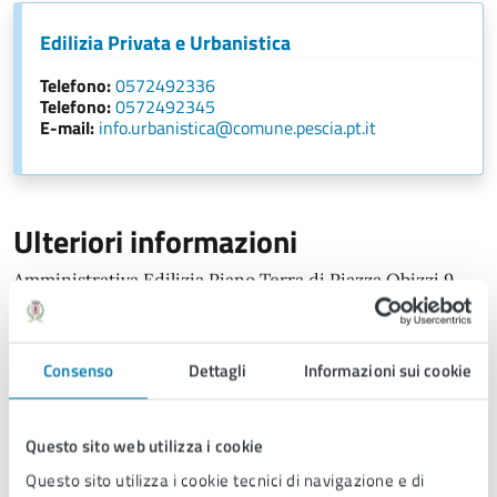
Edilizia Privata e Urbanistica
Telefono:
0572492336
Telefono:
0572492345
E-mail:
info.urbanistica@comune.pescia.pt.it
Ulteriori informazioni
Amministrativa Edilizia Piano Terra di Piazza Obizzi 9
Sig.ra S. Mencarini
Tutte le pratiche che è possibile presentare sono
presenti al seguente
LINK
Consenso
Dettagli
Informazioni sui cookie
Questo sito web utilizza i cookie
Questo sito utilizza i cookie tecnici di navigazione e di