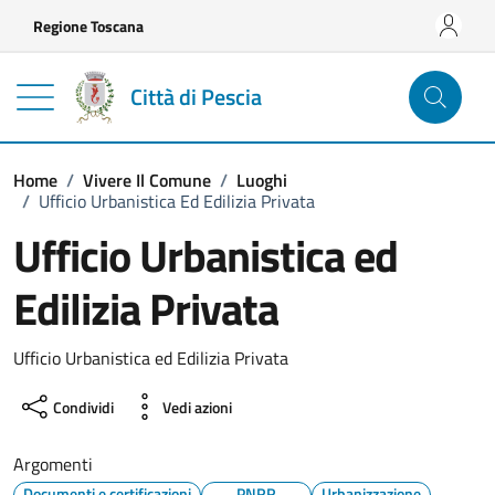
Vai ai contenuti
Vai al footer
Regione Toscana
Città di Pescia
Home
/
Vivere Il Comune
/
Luoghi
/
Ufficio Urbanistica Ed Edilizia Privata
Ufficio Urbanistica ed
Edilizia Privata
Ufficio Urbanistica ed Edilizia Privata
Condividi
Vedi azioni
Argomenti
Documenti e certificazioni
PNRR
Urbanizzazione