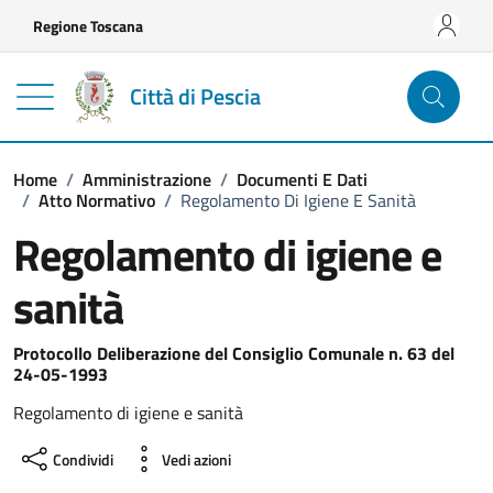
Vai ai contenuti
Vai al footer
Regione Toscana
Città di Pescia
Home
/
Amministrazione
/
Documenti E Dati
/
Atto Normativo
/
Regolamento Di Igiene E Sanità
Regolamento di igiene e
sanità
Dettagli del documento
Protocollo Deliberazione del Consiglio Comunale n. 63 del
24-05-1993
Regolamento di igiene e sanità
Condividi
Vedi azioni