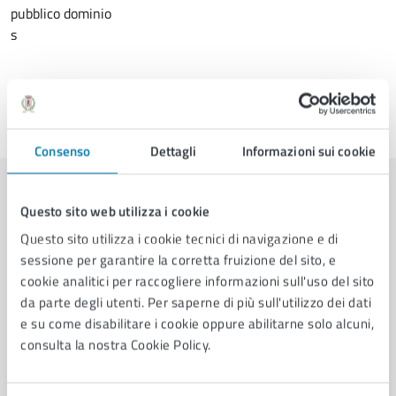
pubblico dominio
s
Ultimo aggiornamento:
20/03/2025, 15:54
Consenso
Dettagli
Informazioni sui cookie
Contenuti correlati
Questo sito web utilizza i cookie
Questo sito utilizza i cookie tecnici di navigazione e di
sessione per garantire la corretta fruizione del sito, e
Amministrazione
cookie analitici per raccogliere informazioni sull'uso del sito
da parte degli utenti. Per saperne di più sull'utilizzo dei dati
e su come disabilitare i cookie oppure abilitarne solo alcuni,
UOC Polizia Locale, UO Servizi demografici, Ufficio
consulta la nostra Cookie Policy.
Organi istituzionali