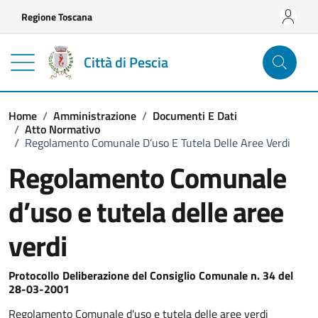
Vai ai contenuti
Vai al footer
Regione Toscana
Città di Pescia
Home
/
Amministrazione
/
Documenti E Dati
/
Atto Normativo
/
Regolamento Comunale D’uso E Tutela Delle Aree Verdi
Regolamento Comunale
d’uso e tutela delle aree
verdi
Dettagli del documento
Protocollo Deliberazione del Consiglio Comunale n. 34 del
28-03-2001
Regolamento Comunale d'uso e tutela delle aree verdi