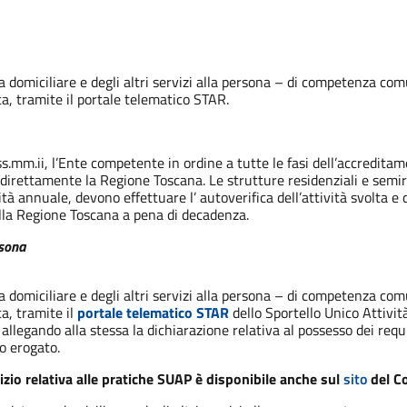
za domiciliare e degli altri servizi alla persona – di competenza 
a, tramite il portale telematico STAR.
mm.ii, l’Ente competente in ordine a tutte le fasi dell’accreditame
è direttamente la Regione Toscana. Le strutture residenziali e semi
 annuale, devono effettuare l’ autoverifica dell’attività svolta e d
la Regione Toscana a pena di decadenza.
rsona
za domiciliare e degli altri servizi alla persona – di competenza 
a, tramite il
portale telematico STAR
dello Sportello Unico Attivit
allegando alla stessa la dichiarazione relativa al possesso dei requi
io erogato.
izio relativa alle pratiche SUAP è disponibile anche sul
sito
del C