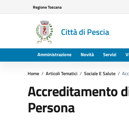
Vai ai contenuti
Vai al footer
Regione Toscana
Città di Pescia
Amministrazione
Novità
Servizi
V
Home
/
Articoli Tematici
/
Sociale E Salute
/
Acc
Accreditamento di 
Persona