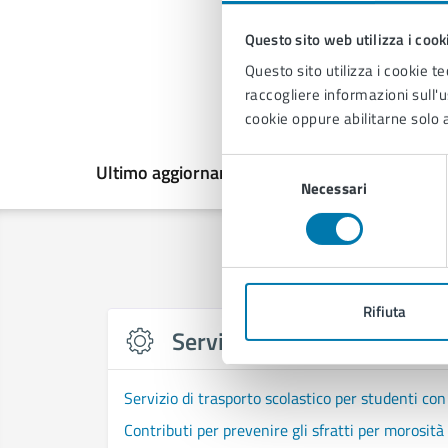
Questo sito web utilizza i cook
Questo sito utilizza i cookie te
raccogliere informazioni sull'us
cookie oppure abilitarne solo a
Selezione
Ultimo aggiornamento:
02/03/2026, 12:49
Necessari
del
consenso
Rifiuta
Servizi
Servizio di trasporto scolastico per studenti con 
Contributi per prevenire gli sfratti per morosità