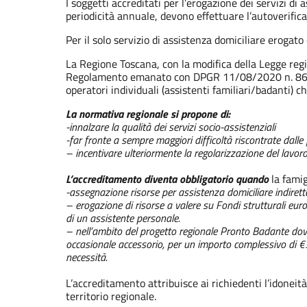
I soggetti accreditati per l’erogazione dei servizi d
periodicità annuale, devono effettuare l’autoverifica d
Per il solo servizio di assistenza domiciliare erogato 
La Regione Toscana, con la modifica della Legge reg
Regolamento emanato con DPGR 11/08/2020 n. 86/R, 
operatori individuali (assistenti familiari/badanti) c
La normativa regionale si propone di:
-innalzare la qualità dei servizi socio-assistenziali
-far fronte a sempre maggiori difficoltà riscontrate dalle
– incentivare ulteriormente la regolarizzazione del lavoro
L’accreditamento diventa obbligatorio quando
la famig
-assegnazione risorse per assistenza domiciliare indir
– erogazione di risorse a valere su Fondi strutturali europ
di un assistente personale.
– nell’ambito del progetto regionale Pronto Badante dove 
occasionale accessorio, per un importo complessivo di €
necessità.
L’accreditamento attribuisce ai richiedenti l’idoneità
territorio regionale.