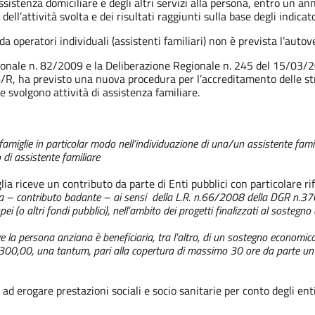
i assistenza domiciliare e degli altri servizi alla persona, entro un
ell’attività svolta e dei risultati raggiunti sulla base degli indicato
da operatori individuali (assistenti familiari) non è prevista l’autove
ionale n. 82/2009 e la Deliberazione Regionale n. 245 del 15/03/2
ha previsto una nuova procedura per l’accreditamento delle strut
he svolgono attività di assistenza familiare.
 famiglie in particolar modo nell’individuazione di una/un assistente fami
 di assistente familiare
lia riceve un contributo da parte di Enti pubblici con particolare ri
etta – contributo badante – ai sensi della L.R. n.66/2008 della DGR n.
ei (o altri fondi pubblici), nell’ambito dei progetti finalizzati al sostegno
la persona anziana è beneficiaria, tra l’altro, di un sostegno economico a
300,00, una tantum, pari alla copertura di massimo 30 ore da parte un a
 ad erogare prestazioni sociali e socio sanitarie per conto degli ent