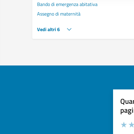
Bando di emergenza abitativa
Assegno di maternità
Vedi altri 6
Quan
pagi
Valuta 
Val