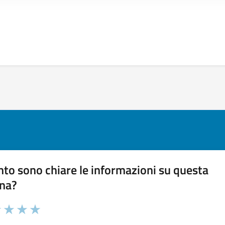
to sono chiare le informazioni su questa
na?
1 stelle su 5
uta 2 stelle su 5
Valuta 3 stelle su 5
Valuta 4 stelle su 5
Valuta 5 stelle su 5