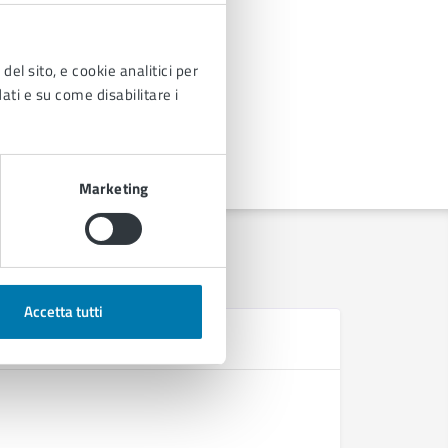
del sito, e cookie analitici per
dati e su come disabilitare i
Marketing
Accetta tutti
D
Approvazi
Regolamen