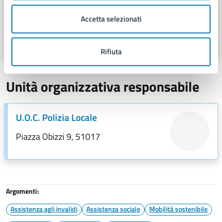
Centralino Polizia Locale
Accetta selezionati
Telefono:
0572492210
E-mail:
polizialocale@comune.pescia.pt.it
Rifiuta
Unità organizzativa responsabile
U.O.C. Polizia Locale
Piazza Obizzi 9, 51017
Argomenti:
Assistenza agli invalidi
Assistenza sociale
Mobilità sostenibile