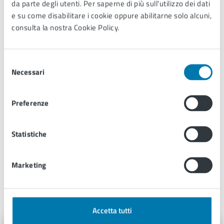
U.O.C. Polizia Locale
da parte degli utenti. Per saperne di più sull'utilizzo dei dati
Piazza Obizzi 9, 51017
e su come disabilitare i cookie oppure abilitarne solo alcuni,
consulta la nostra Cookie Policy.
Selezione
Condizioni di servizio
Necessari
del
consenso
Per conoscere i dettagli di scadenze, requisiti e altre
informazioni importanti, leggi i termini e le condizioni
Preferenze
di servizio.
Statistiche
Termini e condizioni di servizio (PDF 33.87
kB)
Marketing
Contatti
Accetta tutti