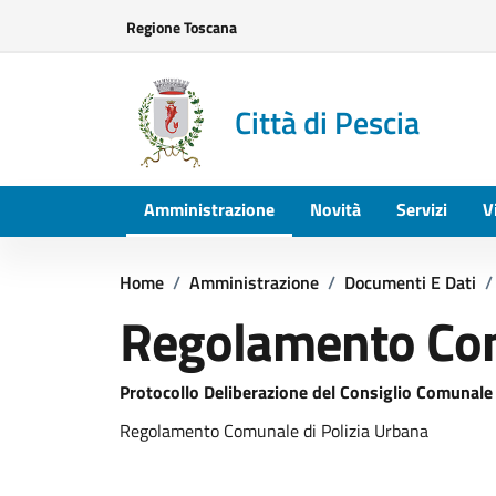
Vai ai contenuti
Vai al footer
Regione Toscana
Città di Pescia
Amministrazione
Novità
Servizi
V
Home
/
Amministrazione
/
Documenti E Dati
/
Regolamento Com
Dettagli del documento
Protocollo Deliberazione del Consiglio Comunale
Regolamento Comunale di Polizia Urbana