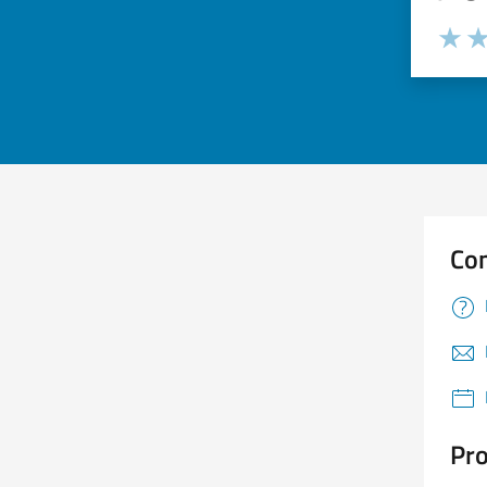
Valuta 
Val
Con
Pro