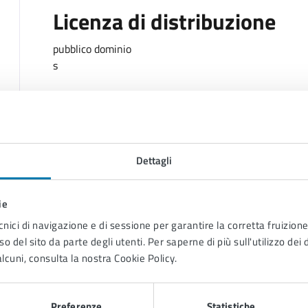
Licenza di distribuzione
pubblico dominio
s
Dettagli
ie
Contenuti correlati
cnici di navigazione e di sessione per garantire la corretta fruizione 
o del sito da parte degli utenti. Per saperne di più sull'utilizzo dei 
lcuni, consulta la nostra Cookie Policy.
io Organi istituzionali
Preferenze
Statistiche