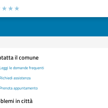
1 stelle su 5
uta 2 stelle su 5
Valuta 3 stelle su 5
Valuta 4 stelle su 5
Valuta 5 stelle su 5
tatta il comune
Leggi le domande frequenti
Richiedi assistenza
Prenota appuntamento
blemi in città