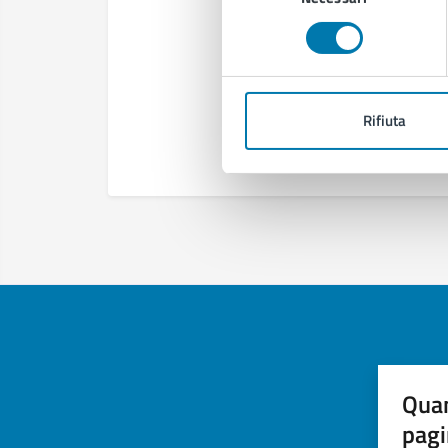
consenso
Rifiuta
Quan
pagi