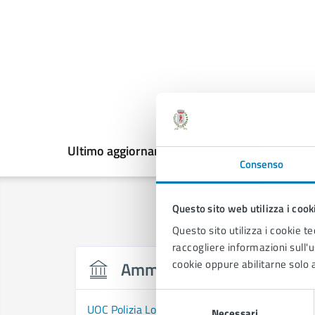
Ultimo aggiornamento:
19/03/2025, 09:20
Consenso
Questo sito web utilizza i cook
Questo sito utilizza i cookie te
raccogliere informazioni sull'us
cookie oppure abilitarne solo a
Amministrazione
Selezione
UOC Polizia Locale, UO Servizi demografici, Uffic
Necessari
del