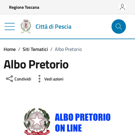
Vai ai contenuti
Vai al footer
Regione Toscana
Città di Pescia
Home
/
Siti Tematici
/
Albo Pretorio
Albo Pretorio
Condividi
Vedi azioni