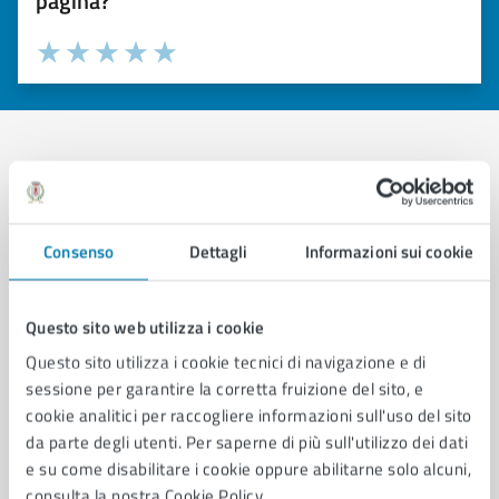
pagina?
Valuta 1 stelle su 5
Valuta 2 stelle su 5
Valuta 3 stelle su 5
Valuta 4 stelle su 5
Valuta 5 stelle su 5
Contatta il comune
Leggi le domande frequenti
Consenso
Dettagli
Informazioni sui cookie
Richiedi assistenza
Questo sito web utilizza i cookie
Prenota appuntamento
Questo sito utilizza i cookie tecnici di navigazione e di
Problemi in città
sessione per garantire la corretta fruizione del sito, e
cookie analitici per raccogliere informazioni sull'uso del sito
Segnala disservizio
da parte degli utenti. Per saperne di più sull'utilizzo dei dati
e su come disabilitare i cookie oppure abilitarne solo alcuni,
consulta la nostra Cookie Policy.