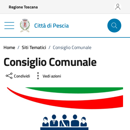
Vai ai contenuti
Vai al footer
Regione Toscana
Città di Pescia
Home
/
Siti Tematici
/
Consiglio Comunale
Consiglio Comunale
Condividi
Vedi azioni