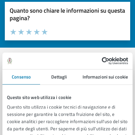
Quanto sono chiare le informazioni su questa
pagina?
Valuta 1 stelle su 5
Valuta 2 stelle su 5
Valuta 3 stelle su 5
Valuta 4 stelle su 5
Valuta 5 stelle su 5
Contatta il comune
Consenso
Dettagli
Informazioni sui cookie
Leggi le domande frequenti
Richiedi assistenza
Questo sito web utilizza i cookie
Questo sito utilizza i cookie tecnici di navigazione e di
Prenota appuntamento
sessione per garantire la corretta fruizione del sito, e
cookie analitici per raccogliere informazioni sull'uso del sito
Problemi in città
da parte degli utenti. Per saperne di più sull'utilizzo dei dati