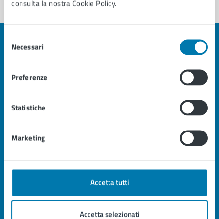
consulta la nostra Cookie Policy.
Selezione
Necessari
del
consenso
Città di Pescia
Preferenze
Statistiche
AMMINISTRAZIONE
Organi di governo
Aree amministrative
Marketing
Uffici
Enti e fondazioni
Politici
Personale amministrativo
Documenti e dati
Accetta tutti
CATEGORIE DI SERVIZIO
Accetta selezionati