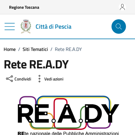
Vai ai contenuti
Vai al footer
Regione Toscana
Città di Pescia
Home
/
Siti Tematici
/
Rete RE.A.DY
Rete RE.A.DY
Condividi
Vedi azioni