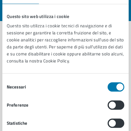
Valuta 1 stelle su 5
Valuta 2 stelle su 5
Valuta 3 stelle su 5
Valuta 4 stelle su 5
Valuta 5 stelle su 5
Questo sito web utilizza i cookie
Questo sito utilizza i cookie tecnici di navigazione e di
sessione per garantire la corretta fruizione del sito, e
cookie analitici per raccogliere informazioni sull'uso del sito
Contatta il comune
da parte degli utenti. Per saperne di più sull'utilizzo dei dati
e su come disabilitare i cookie oppure abilitarne solo alcuni,
Leggi le domande frequenti
consulta la nostra Cookie Policy.
Richiedi assistenza
Prenota appuntamento
Selezione
Necessari
del
Problemi in città
consenso
Preferenze
Segnala disservizio
Statistiche