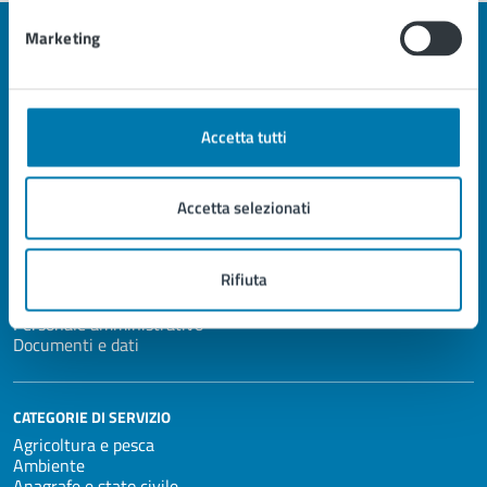
Marketing
Città di Pescia
Accetta tutti
AMMINISTRAZIONE
Accetta selezionati
Organi di governo
Aree amministrative
Uffici
Rifiuta
Enti e fondazioni
Politici
Personale amministrativo
Documenti e dati
CATEGORIE DI SERVIZIO
Agricoltura e pesca
Ambiente
Anagrafe e stato civile