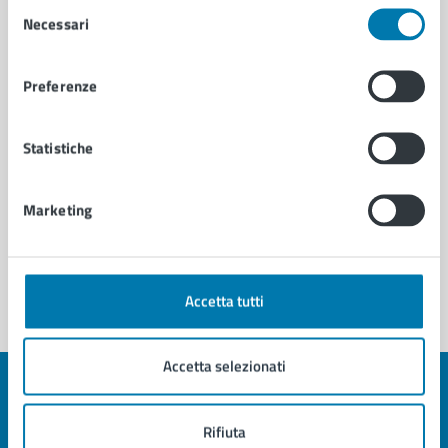
Selezione
Necessari
del
consenso
Contatta il comune
Preferenze
Leggi le domande frequenti
Richiedi assistenza
Statistiche
Prenota appuntamento
Marketing
Problemi in città
Segnala disservizio
Accetta tutti
Accetta selezionati
Rifiuta