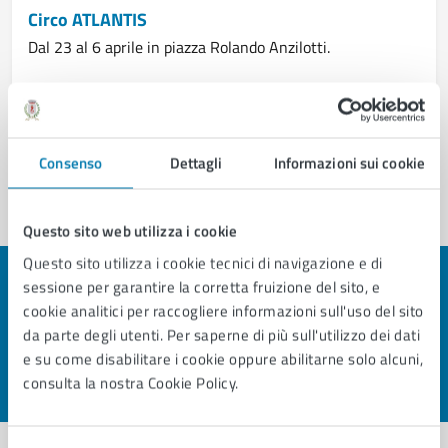
Circo ATLANTIS
Dal 23 al 6 aprile in piazza Rolando Anzilotti.
LEGGI DI PIÙ
Consenso
Dettagli
Informazioni sui cookie
Questo sito web utilizza i cookie
Questo sito utilizza i cookie tecnici di navigazione e di
sessione per garantire la corretta fruizione del sito, e
Quanto sono chiare le informazioni su questa
cookie analitici per raccogliere informazioni sull'uso del sito
pagina?
da parte degli utenti. Per saperne di più sull'utilizzo dei dati
e su come disabilitare i cookie oppure abilitarne solo alcuni,
consulta la nostra Cookie Policy.
Valuta 1 stelle su 5
Valuta 2 stelle su 5
Valuta 3 stelle su 5
Valuta 4 stelle su 5
Valuta 5 stelle su 5