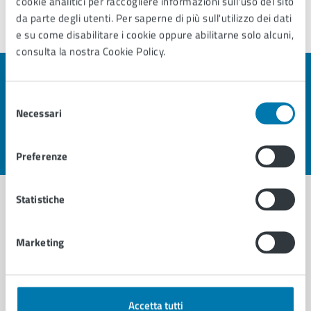
cookie analitici per raccogliere informazioni sull'uso del sito
da parte degli utenti. Per saperne di più sull'utilizzo dei dati
e su come disabilitare i cookie oppure abilitarne solo alcuni,
consulta la nostra Cookie Policy.
Quanto sono chiare le informazioni su questa
Selezione
pagina?
Necessari
del
consenso
Valuta 1 stelle su 5
Valuta 2 stelle su 5
Valuta 3 stelle su 5
Valuta 4 stelle su 5
Valuta 5 stelle su 5
Preferenze
Statistiche
Contatta il comune
Marketing
Leggi le domande frequenti
Richiedi assistenza
Accetta tutti