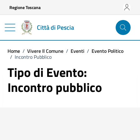
Vai ai contenuti
Vai al footer
Regione Toscana
Città di Pescia
Home
/
Vivere Il Comune
/
Eventi
/
Evento Politico
/
Incontro Pubblico
Tipo di Evento:
Incontro pubblico