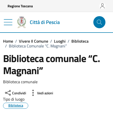
Vai ai contenuti
Vai al footer
Regione Toscana
Città di Pescia
Home
/
Vivere Il Comune
/
Luoghi
/
Biblioteca
/
Biblioteca Comunale “C. Magnani”
Biblioteca comunale “C.
Magnani”
Biblioteca comunale
Condividi
Vedi azioni
Tipo di luogo
Biblioteca