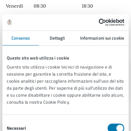
Venerdì
08:30
18:30
Sabato
Chiuso
Domenica
Chiuso
Consenso
Dettagli
Informazioni sui cookie
Contatti
Questo sito web utilizza i cookie
Questo sito utilizza i cookie tecnici di navigazione e di
Biblioteca comunale "C. Magnani"
sessione per garantire la corretta fruizione del sito, e
Telefono:
0572490949
cookie analitici per raccogliere informazioni sull'uso del sito
E-mail:
info.biblioteca@comune.pescia.pt.it
da parte degli utenti. Per saperne di più sull'utilizzo dei dati
e su come disabilitare i cookie oppure abilitarne solo alcuni,
consulta la nostra Cookie Policy.
Struttura responsabile
Selezione
U.O. Cultura, Sport e Promozione
Necessari
del