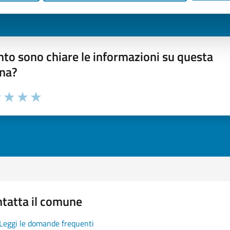
to sono chiare le informazioni su questa
na?
1 stelle su 5
uta 2 stelle su 5
Valuta 3 stelle su 5
Valuta 4 stelle su 5
Valuta 5 stelle su 5
tatta il comune
Leggi le domande frequenti