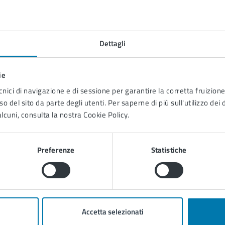
Dettagli
ia Salvo D'Acquisto, 10/12 , 51012
ie
Contatti
cnici di navigazione e di sessione per garantire la corretta fruizione 
o del sito da parte degli utenti. Per saperne di più sull'utilizzo dei 
lcuni, consulta la nostra Cookie Policy.
ME.FI.T.
Telefono:
0572453108
Preferenze
Statistiche
Accetta selezionati