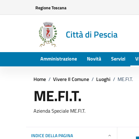
Vai ai contenuti
Vai al footer
Regione Toscana
Città di Pescia
Amministrazione
Novità
Servizi
V
Home
/
Vivere Il Comune
/
Luoghi
/
ME.FI.T.
ME.FI.T.
Azienda Speciale ME.FI.T.
INDICE DELLA PAGINA