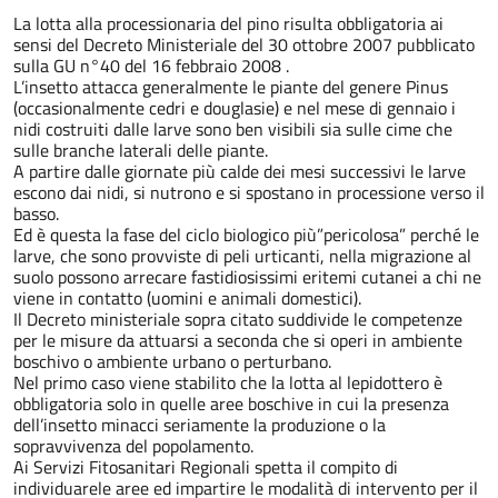
La lotta alla processionaria del pino risulta obbligatoria ai
sensi del Decreto Ministeriale del 30 ottobre 2007 pubblicato
sulla GU n°40 del 16 febbraio 2008 .
L’insetto attacca generalmente le piante del genere Pinus
(occasionalmente cedri e douglasie) e nel mese di gennaio i
nidi costruiti dalle larve sono ben visibili sia sulle cime che
sulle branche laterali delle piante.
A partire dalle giornate più calde dei mesi successivi le larve
escono dai nidi, si nutrono e si spostano in processione verso il
basso.
Ed è questa la fase del ciclo biologico più”pericolosa” perché le
larve, che sono provviste di peli urticanti, nella migrazione al
suolo possono arrecare fastidiosissimi eritemi cutanei a chi ne
viene in contatto (uomini e animali domestici).
Il Decreto ministeriale sopra citato suddivide le competenze
per le misure da attuarsi a seconda che si operi in ambiente
boschivo o ambiente urbano o perturbano.
Nel primo caso viene stabilito che la lotta al lepidottero è
obbligatoria solo in quelle aree boschive in cui la presenza
dell’insetto minacci seriamente la produzione o la
sopravvivenza del popolamento.
Ai Servizi Fitosanitari Regionali spetta il compito di
individuarele aree ed impartire le modalità di intervento per il