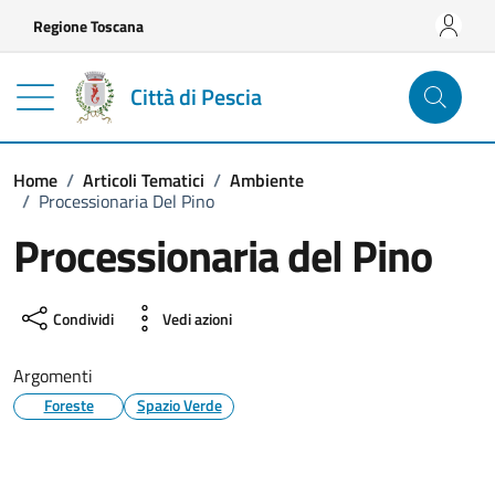
Vai ai contenuti
Vai al footer
Regione Toscana
Città di Pescia
Home
/
Articoli Tematici
/
Ambiente
/
Processionaria Del Pino
Processionaria del Pino
Condividi
Vedi azioni
Argomenti
Foreste
Spazio Verde