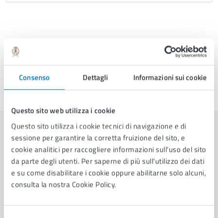
Consenso
Dettagli
Informazioni sui cookie
Ultimo aggiornamento:
24/03/2025, 10:29
Questo sito web utilizza i cookie
Questo sito utilizza i cookie tecnici di navigazione e di
sessione per garantire la corretta fruizione del sito, e
Contenuti correlati
cookie analitici per raccogliere informazioni sull'uso del sito
da parte degli utenti. Per saperne di più sull'utilizzo dei dati
e su come disabilitare i cookie oppure abilitarne solo alcuni,
Servizi
consulta la nostra Cookie Policy.
Adozione di aree a verde e giardini pubblici
Selezione