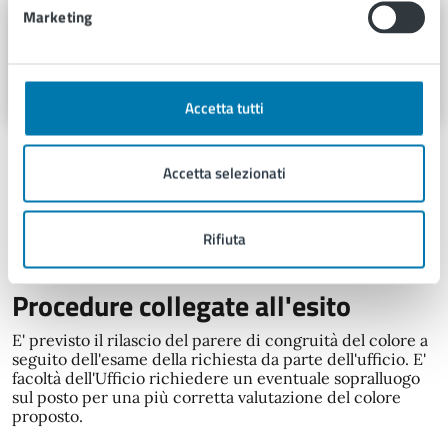
Marketing
U.O.C. Governo del territorio, LL.PP. e
Sviluppo economico
Piazza Obizzi 9, 51017
Accetta tutti
Accetta selezionati
Argomenti:
Urbanizzazione
Rifiuta
Procedure collegate all'esito
E' previsto il rilascio del parere di congruità del colore a
seguito dell'esame della richiesta da parte dell'ufficio. E'
facoltà dell'Ufficio richiedere un eventuale sopralluogo
sul posto per una più corretta valutazione del colore
proposto.