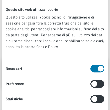
informazioni importanti, leggi i termini e le condizioni
di servizio.
Questo sito web utilizza i cookie
Questo sito utilizza i cookie tecnici di navigazione e di
Termini e condizioni di servizio (PDF 33.87
sessione per garantire la corretta fruizione del sito, e
kB)
cookie analitici per raccogliere informazioni sull'uso del sito
da parte degli utenti. Per saperne di più sull'utilizzo dei dati
e su come disabilitare i cookie oppure abilitarne solo alcuni,
Contatti
consulta la nostra Cookie Policy.
Selezione
Centralino Comune di Pescia
Necessari
del
consenso
Telefono:
05724920
Preferenze
Unità organizzativa responsabile
Statistiche