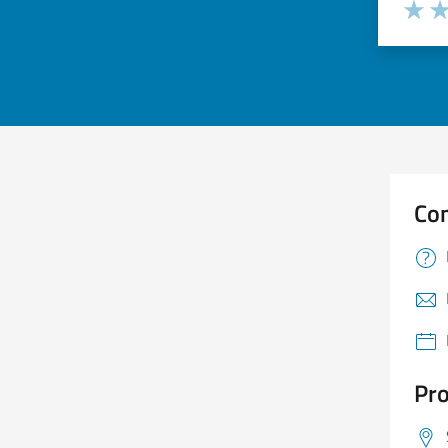
Valuta 
Val
Con
Pro