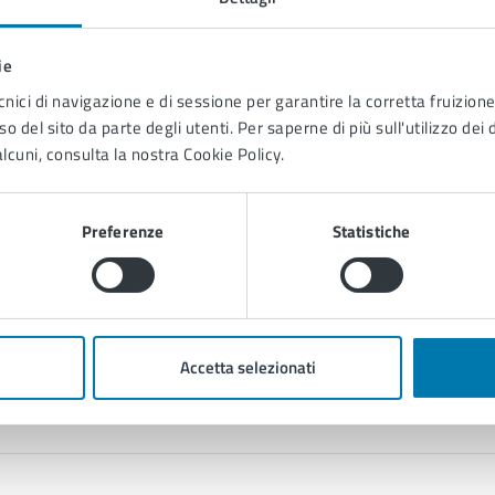
Centralino Comune di Pescia
Uffici
ie
cnici di navigazione e di sessione per garantire la corretta fruizione 
Telefono:
05724920
E-mail
o del sito da parte degli utenti. Per saperne di più sull'utilizzo dei 
lcuni, consulta la nostra Cookie Policy.
Preferenze
Statistiche
Contenuti correlati
Accetta selezionati