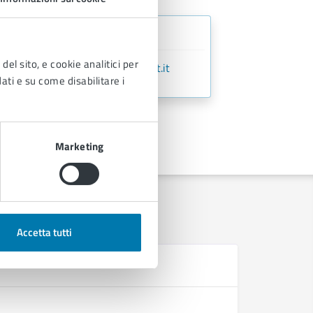
o Tecnico
del sito, e cookie analitici per
:
ufficiotecnico@comune.pescia.pt.it
dati e su come disabilitare i
Marketing
Accetta tutti
D
Regolament