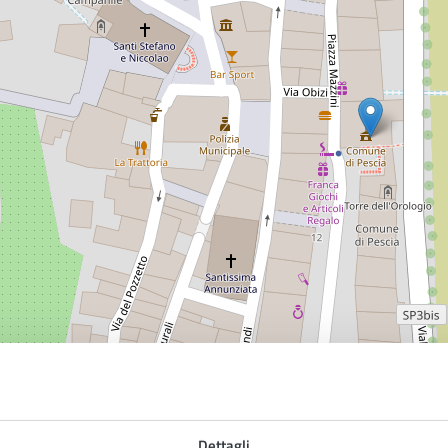
iazza Mazzini 1 , 51017
Contatti
Dettagli