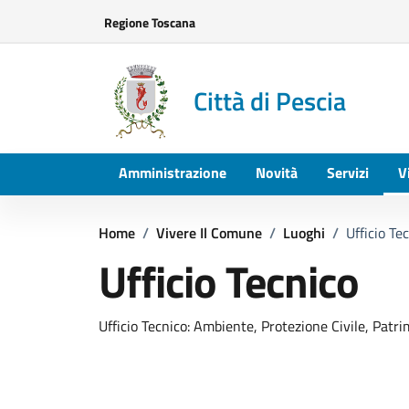
Vai ai contenuti
Vai al footer
Regione Toscana
Città di Pescia
Amministrazione
Novità
Servizi
V
Home
/
Vivere Il Comune
/
Luoghi
/
Ufficio Te
Ufficio Tecnico
Ufficio Tecnico: Ambiente, Protezione Civile, Patr