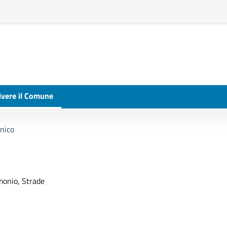
ivere il Comune
cnico
imonio, Strade