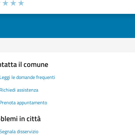
1 stelle su 5
uta 2 stelle su 5
Valuta 3 stelle su 5
Valuta 4 stelle su 5
Valuta 5 stelle su 5
tatta il comune
Leggi le domande frequenti
Richiedi assistenza
Prenota appuntamento
blemi in città
Segnala disservizio