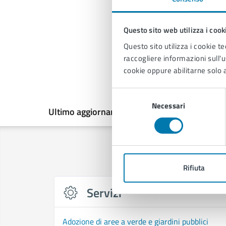
Questo sito web utilizza i cook
Questo sito utilizza i cookie te
raccogliere informazioni sull'us
cookie oppure abilitarne solo a
Selezione
Necessari
del
Ultimo aggiornamento:
26/06/2026, 11:53
consenso
Rifiuta
Servizi
Adozione di aree a verde e giardini pubblici