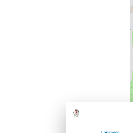
P
Consenso